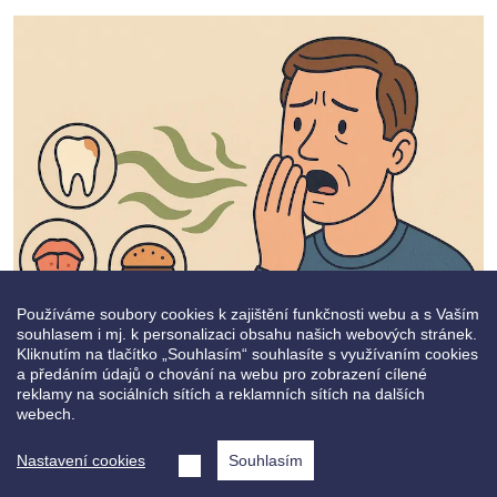
Obrázek
Používáme soubory cookies k zajištění funkčnosti webu a s Vaším
souhlasem i mj. k personalizaci obsahu našich webových stránek.
Nejen mnoho cibule, česneku
Kliknutím na tlačítko „Souhlasím“ souhlasíte s využívaním cookies
a předáním údajů o chování na webu pro zobrazení cílené
a tabáku…
reklamy na sociálních sítích a reklamních sítích na dalších
webech.
Nachlazení, bolesti v krku nebo zánět mandlí
Nastavení cookies
Souhlasím
může být také přechodnou příčinou. Pomohou